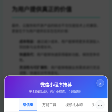
为用户提供真正的价值
最终，云服务和开源产品的结合不仅仅是技术上的兼容，
更是在于为用户提供实实在在的价值：
成本效益：
通过减少成本，用户能够将更多资源投入
到创新与业务增长中。
快速迭代：
用户能够快速获得最新功能，保持竞争优
势。
灵活性与可扩展性：
用户能够根据业务需求进行灵活
调整，快速应对市场变化。
×
微信小程序推荐
常见问题解答
更多隐藏功能，尽在小程序，立即解锁！
···
综信查
万能工具
视频祛水印
头像圈
问：如何选择合适的开源产品？