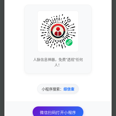
选择开源产品时，可以考虑以下因素：社区活跃度、文档
支持质量、更新频率、功能需求的匹配程度等。
问：云服务的安全性如何保证？
用户可以通过实施加密技术、定期安全审计、访问控制和
使用安全的云服务配置来增强安全性。
人脉信息神器，免费"透视"任何
人！
问：如何处理开源软件中的漏洞？
小程序搜索：
综信查
保持对开源项目的关注，及时更新至最新版本，并关注社
区发布的安全补丁，必要时寻求专业的安全服务。
总之，云服务与开源产品的结合正为企业带来前所未有的
机会。通过聪明的选择与管理，企业将能够在未来的市场
微信扫码打开小程序