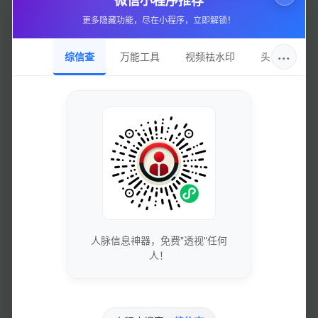
AI驱动的搜索引擎优化策略，提升网站排名和曝光度
更多隐藏功能，尽在小程序，立即解锁！
实时数据分析
···
综信查
万能工具
视频祛水印
头像圈
详细的访问统计和用户行为分析，助力网站运营决策
社区交流
与行业专家和同行交流经验，共同成长进步
优先体验
抢先体验最新功能，参与产品测试和反馈
专业指导
人脉信息神器，免费"透视"任何
人！
一对一专业咨询服务，个性化网站优化建议
技术支持