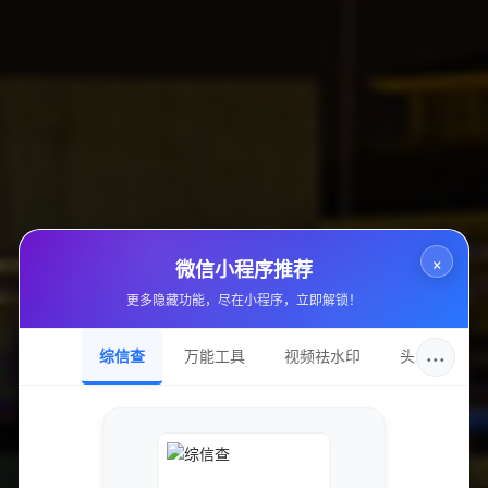
智能SEO优化
AI驱动的搜索引擎优化策略，提升网站排名和曝光度
实时数据分析
详细的访问统计和用户行为分析，助力网站运营决策
社区交流
与行业专家和同行交流经验，共同成长进步
×
微信小程序推荐
更多隐藏功能，尽在小程序，立即解锁！
优先体验
抢先体验最新功能，参与产品测试和反馈
···
综信查
万能工具
视频祛水印
头像圈
专业指导
一对一专业咨询服务，个性化网站优化建议