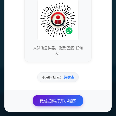
专业指导
一对一专业咨询服务，个性化网站优化建议
技术支持
7×24小时技术支持，快速响应解决问题
人脉信息神器，免费"透视"任何
人！
站长工具
小程序搜索：
综信查
Whois查询
备案查询
微信扫码打开小程序